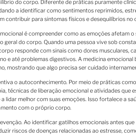
líbrio do corpo. Diferente de práticas puramente clíni
udando a identificar como sentimentos reprimidos, est
ontribuir para sintomas físicos e desequilíbrios no 
 emocional é compreender como as emoções afetam o 
o geral do corpo. Quando uma pessoa vive sob consta
orpo responde com sinais como dores musculares, ca
sono e até problemas digestivos. A medicina emocional
, mostrando que algo precisa ser cuidado intername
iva o autoconhecimento. Por meio de práticas como 
pia, técnicas de liberação emocional e atividades que 
a lidar melhor com suas emoções. Isso fortalece a sa
namento com o próprio corpo.
evenção. Ao identificar gatilhos emocionais antes qu
eduzir riscos de doenças relacionadas ao estresse, com