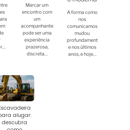
ntre
Marcar um
res
encontro com
A forma como
para
um
nos
 em
acompanhante
comunicamos
de
pode ser uma
mudou
r
experiência
profundament
or…
prazerosa,
e nos últimos
discreta…
anos, e hoje…
Escavadeira
para alugar:
descubra
como