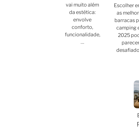
vai muito além
Escolher e
da estética:
as melho
envolve
barracas 
conforto,
camping
funcionalidade,
2025 po
…
parece
desafiad