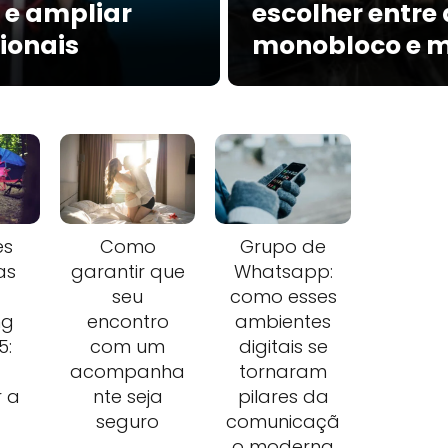
 e ampliar
escolher entre
ionais
monobloco e m
es
Como
Grupo de
as
garantir que
Whatsapp:
seu
como esses
ng
encontro
ambientes
5:
com um
digitais se
acompanha
tornaram
r a
nte seja
pilares da
seguro
comunicaçã
o moderna