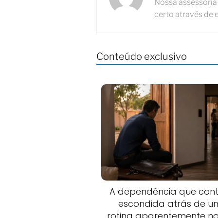
Nossa assessoria 
certo através de 
Conteúdo exclusivo
A dependência que cont
escondida atrás de 
rotina aparentemente n