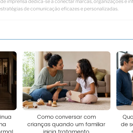
de imprensa dedica-se a conectar marcas, organizações e in
estratégias de comunicação eficazes e personalizadas.
inua
Como conversar com
Qua
uma
crianças quando um familiar
de 
ormal
inicia tratamento